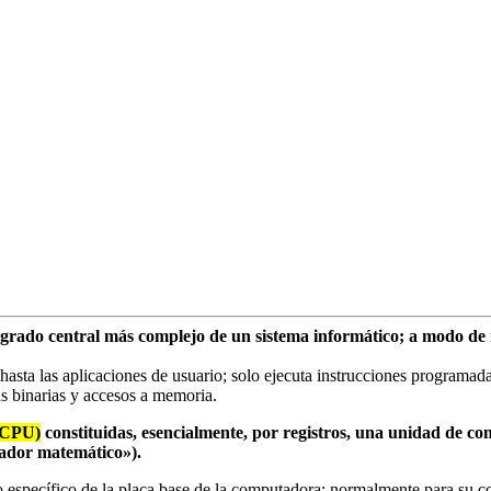
grado central más complejo de un sistema informático; a modo de il
hasta las aplicaciones de usuario; solo ejecuta instrucciones programada
cas binarias y accesos a memoria.
(CPU)
constituidas, esencialmente, por registros, una unidad de co
sador matemático»).
específico de la placa base de la computadora; normalmente para su cor