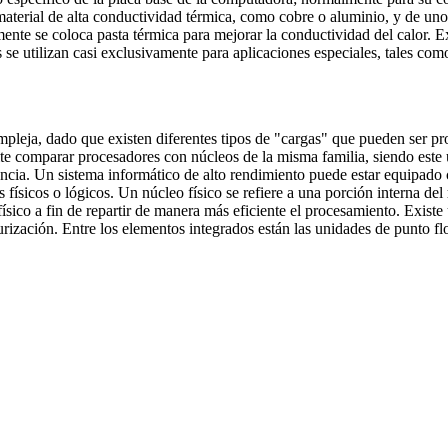
material de alta conductividad térmica, como cobre o aluminio, y de uno
nte se coloca pasta térmica para mejorar la conductividad del calor. Ex
s se utilizan casi exclusivamente para aplicaciones especiales, tales com
mpleja, dado que existen diferentes tipos de "cargas" que pueden ser pr
ite comparar procesadores con núcleos de la misma familia, siendo este
ncia. Un sistema informático de alto rendimiento puede estar equipado
 físicos o lógicos. Un núcleo físico se refiere a una porción interna del
 físico a fin de repartir de manera más eficiente el procesamiento. Exis
urización. Entre los elementos integrados están las unidades de punto f