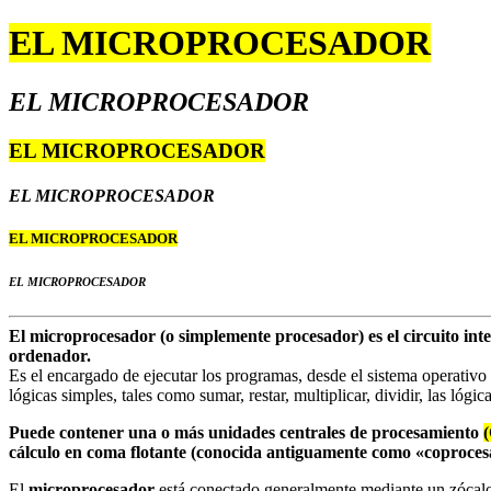
EL MICROPROCESADOR
EL MICROPROCESADOR
EL MICROPROCESADOR
EL MICROPROCESADOR
EL MICROPROCESADOR
EL MICROPROCESADOR
El microprocesador (o simplemente procesador) es el circuito inte
ordenador.
Es el encargado de ejecutar los programas, desde el sistema operativo 
lógicas simples, tales como sumar, restar, multiplicar, dividir, las lógi
Puede contener una o más unidades centrales de procesamiento
cálculo en coma flotante (conocida antiguamente como «coproce
El
microprocesador
está conectado generalmente mediante un zócalo 