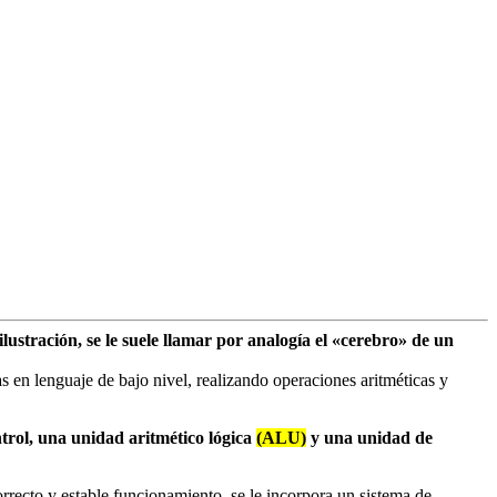
ustración, se le suele llamar por analogía el «cerebro» de un
s en lenguaje de bajo nivel, realizando operaciones aritméticas y
ntrol, una unidad aritmético lógica
(ALU)
y una unidad de
recto y estable funcionamiento, se le incorpora un sistema de